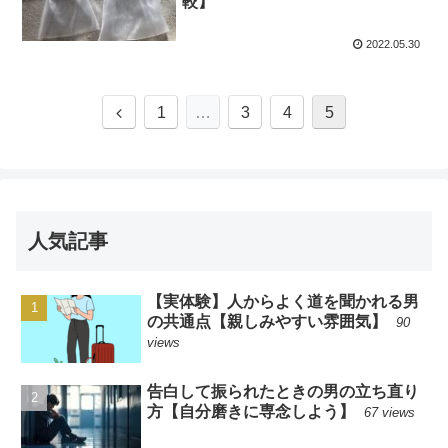
較】
2022.05.30
1
…
3
4
5
人気記事
【実体験】人からよく道を聞かれる男
の共通点【親しみやすい雰囲気】
90
views
告白して振られたときの男の立ち直り
方【自分磨きに専念しよう】
67 views