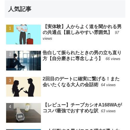
人気記事
【実体験】人からよく道を聞かれる男
の共通点【親しみやすい雰囲気】
97
views
告白して振られたときの男の立ち直り
方【自分磨きに専念しよう】
66 views
2回目のデートに確実に繋げる！また
会いたくなる大人の会話術
64 views
【レビュー】チープカシオA168WAが
コスパ最強でおすすめな訳
63 views