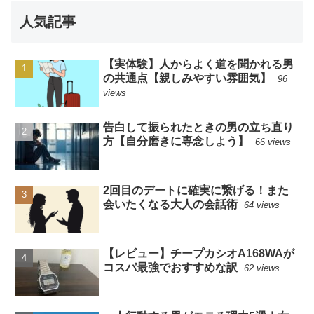
人気記事
【実体験】人からよく道を聞かれる男
の共通点【親しみやすい雰囲気】
96
views
告白して振られたときの男の立ち直り
方【自分磨きに専念しよう】
66 views
2回目のデートに確実に繋げる！また
会いたくなる大人の会話術
64 views
【レビュー】チープカシオA168WAが
コスパ最強でおすすめな訳
62 views