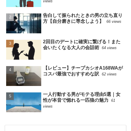
views
告白して振られたときの男の立ち直り
方【自分磨きに専念しよう】
66 views
2回目のデートに確実に繋げる！また
会いたくなる大人の会話術
64 views
【レビュー】チープカシオA168WAが
コスパ最強でおすすめな訳
62 views
一人行動する男がモテる理由5選｜女
性が本音で惚れる一匹狼の魅力
61
views