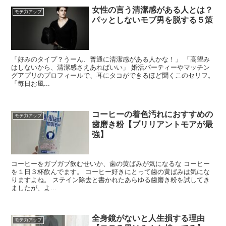
女性の言う清潔感がある人とは？
モテ力アップ
パッとしないモブ男を脱する５策
「好みのタイプ？うーん、普通に清潔感がある人かな！」 「高望み
はしないから、清潔感さえあればいい」 婚活パーティーやマッチン
グアプリのプロフィールで、耳にタコができるほど聞くこのセリフ。
「毎日お風...
コーヒーの着色汚れにおすすめの
モテ力アップ
歯磨き粉【ブリリアントモアが最
強】
コーヒーをガブガブ飲むせいか、歯の黄ばみが気になるな コーヒー
を１日３杯飲んでます。 コーヒー好きにとって歯の黄ばみは気にな
りますよね。 ステイン除去と書かれたあらゆる歯磨き粉を試してき
ましたが、よ...
全身鏡がないと人生損する理由
モテ力アップ