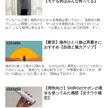
【モテる男はみんな持ってる】
ワンルームで置く場所がないから全身鏡は置いてない。 洗面台の鏡
でしぶしぶ我慢してるけど、やっぱり全身鏡があったほうがいいよ
ね？ こんな疑問に答えます。 一人暮らしをはじめて約20年。ずっ...
【断言】海外ひとり旅は男磨きに
モテ力アップ
おすすめ【自信と魅力アップ】
海外1人旅って昔から憧れる。 なかなか行く勇気ないけどいつか行っ
てみたいなぁ。 海外ひとり旅が好きです。 中華圏が多いですが、男
の一人旅はいいなと思います。 理由は下記ポスト。 自分...
【男性向け】SHIROのサボンの香
モテ力アップ
水を使ってみた感想【女子ウケ確
定】