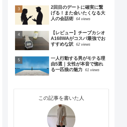
2回目のデートに確実に繋
げる！また会いたくなる大
人の会話術
64 views
【レビュー】チープカシオ
A168WAがコスパ最強でお
すすめな訳
62 views
一人行動する男がモテる理
由5選｜女性が本音で惚れ
る一匹狼の魅力
61 views
この記事を書いた人